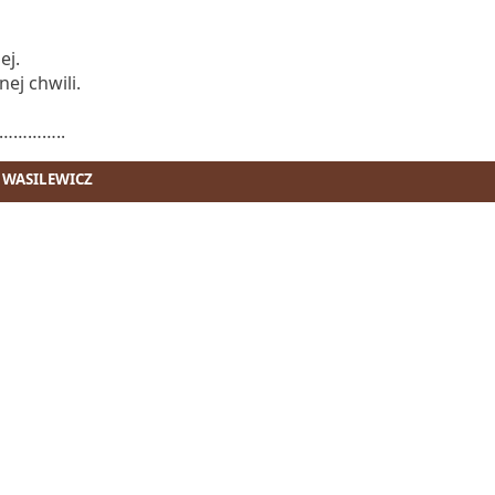
ej.
ej chwili.
………..
 WASILEWICZ