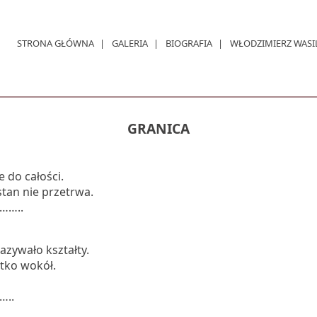
STRONA GŁÓWNA
GALERIA
BIOGRAFIA
WŁODZIMIERZ WASI
GRANICA
 do całości.
stan nie przetrwa.
…..
azywało kształty.
stko wokół.
..