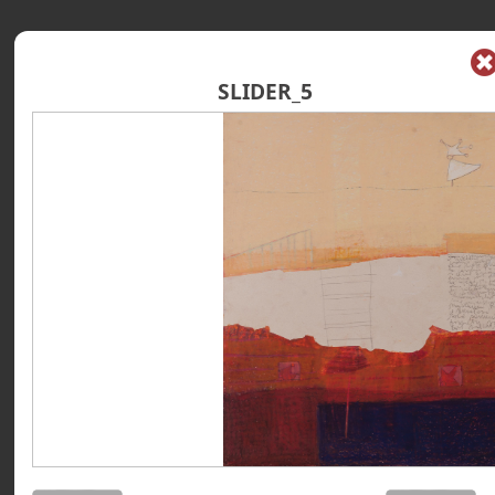
SLIDER_5
STRONA GŁÓWNA
GALERIA
BIOGRAFIA
WŁODZIMIERZ WASILEWICZ
PRASA
REFLEKSJE
KONTAKT