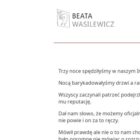
Trzy noce spędziłyśmy w naszym In
Nocą barykadowałyśmy drzwi a ran
Wszyscy zaczynali patrzeć podejrz
mu reputację.
Dał nam słowo, że możemy oficjal
nie powie i on za to ręczy.
Mówił prawdę ale nie o to nam cho
było ogromne nie mówiąc o rozrzu