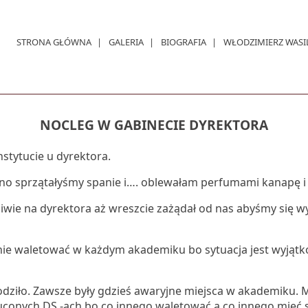
STRONA GŁÓWNA
GALERIA
BIOGRAFIA
WŁODZIMIERZ WASI
NOCLEG W GABINECIE DYREKTORA
stytucie u dyrektora.
o sprzątałyśmy spanie i…. oblewałam perfumami kanapę i 
liwie na dyrektora aż wreszcie zażądał od nas abyśmy się 
nie waletować w każdym akademiku bo sytuacja jest wyjątk
dziło. Zawsze były gdzieś awaryjne miejsca w akademiku. M
conych DS.-ach bo co innego waletować a co innego mieć 