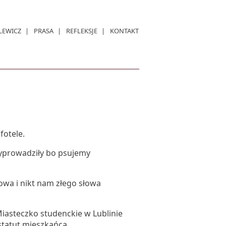
LEWICZ
PRASA
REFLEKSJE
KONTAKT
fotele.
wyprowadziły bo psujemy
owa i nikt nam złego słowa
iasteczko studenckie w Lublinie
statut mieszkańca.