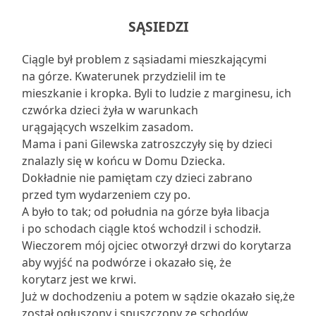
SĄSIEDZI
Ciągle był problem z sąsiadami mieszkającymi
na górze. Kwaterunek przydzielil im te
mieszkanie i kropka. Byli to ludzie z marginesu, ich
czwórka dzieci żyła w warunkach
urągających wszelkim zasadom.
Mama i pani Gilewska zatroszczyły się by dzieci
znalazly się w końcu w Domu Dziecka.
Dokładnie nie pamiętam czy dzieci zabrano
przed tym wydarzeniem czy po.
A było to tak; od południa na górze była libacja
i po schodach ciągle ktoś wchodzil i schodził.
Wieczorem mój ojciec otworzył drzwi do korytarza
aby wyjść na podwórze i okazało się, że
korytarz jest we krwi.
Już w dochodzeniu a potem w sądzie okazało się,że
został ogłuszony i spuszczony ze schodów