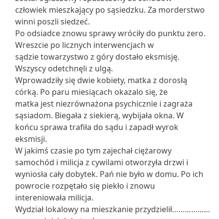
człowiek mieszkający po sąsiedzku. Za morderstwo
winni poszli siedzeć.
Po odsiadce znowu sprawy wróciły do punktu zero.
Wreszcie po licznych interwencjach w
sądzie towarzystwo z góry dostało eksmisję.
Wszyscy odetchnęli z ulgą.
Wprowadziły się dwie kobiety, matka z dorosłą
córką. Po paru miesiącach okazalo się, że
matka jest niezrównażona psychicznie i zagraża
sąsiadom. Biegała z siekierą, wybijała okna. W
końcu sprawa trafiła do sądu i zapadł wyrok
eksmisji.
W jakimś czasie po tym zajechał ciężarowy
samochód i milicja z cywilami otworzyła drzwi i
wyniosła cały dobytek. Pań nie było w domu. Po ich
powrocie rozpętało się piekło i znowu
intereniowała milicja.
Wydział lokalowy na mieszkanie przydzielił………………