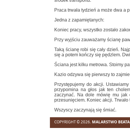
środek transportu.
Praca trwała tydzień a może dwa a p
Jedna z zapamiętanych:
Koniec pracy, wszystko zostało zak
Przy wyjściu zauważamy ścianę pawi
Taką ścianę robi się cały dzień. Naj
się a potem kończy się pędzlem. Dwi
Ściana jest kilku metrowa. Stoimy pa
Kazio odzywa się pierwszy to zajmie 
Przystępujemy do akcji. Ustawiamy 
przypomina na głos jak ten chole
zaczynać. Na dole mówię mu jak 
przesunięciem. Koniec akcji. Trwało to 
Wszyscy zaczynają się śmiać.
COPYRIGHT © 2026.
MALARSTWO BEATA