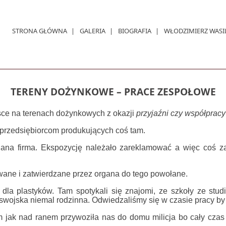
STRONA GŁÓWNA
GALERIA
BIOGRAFIA
WŁODZIMIERZ WASI
TERENY DOŻYNKOWE – PRACE ZESPOŁOWE
jsce na terenach dożynkowych z okazji
przyjaźni czy współpracy 
 przedsiębiorcom produkujących coś tam.
na firma. Ekspozycję należało zareklamować a więc coś zawi
wane i zatwierdzane przez organa do tego powołane.
dla plastyków. Tam spotykali się znajomi, ze szkoły ze stud
 swojska niemal rodzinna. Odwiedzaliśmy się w czasie pracy by
 jak nad ranem przywoziła nas do domu milicja bo cały czas pa