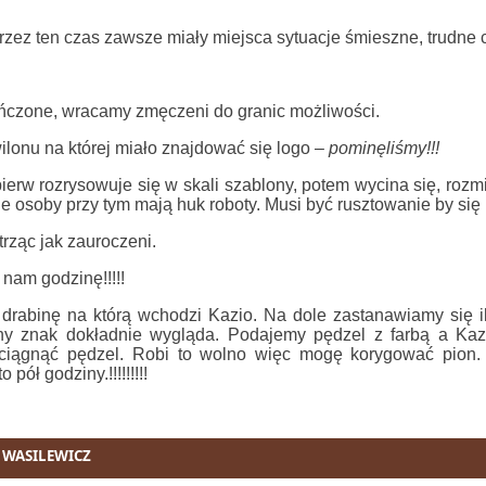
rzez ten czas zawsze miały miejsca sytuacje śmieszne, trudne
ończone, wracamy zmęczeni do granic możliwości.
lonu na której miało znajdować się logo –
pominęliśmy!!!
pierw rozrysowuje się w skali szablony, potem wycina się, roz
e osoby przy tym mają huk roboty. Musi być rusztowanie by się 
trząc jak zauroczeni.
nam godzinę!!!!!
drabinę na którą wchodzi Kazio. Na dole zastanawiamy się i
rny znak dokładnie wygląda. Podajemy pędzel z farbą a Kaz
ciągnąć pędzel. Robi to wolno więc mogę korygować pion
pół godziny.!!!!!!!!!
 WASILEWICZ