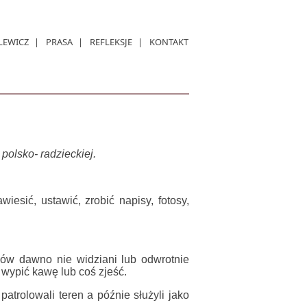
LEWICZ
PRASA
REFLEKSJE
KONTAKT
polsko- radzieckiej.
esić, ustawić, zrobić napisy, fotosy,
iów dawno nie widziani lub odwrotnie
 wypić kawę lub coś zjeść.
trolowali teren a późnie służyli jako