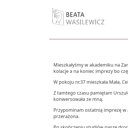
Mieszkałyśmy w akademiku na Zana 
kolacje a na koniec imprezy bo czę
W pokoju nr.37 mieszkała Mała, Cel
Z tamtego czasu pamiętam Urszulę 
konwersowała ze mną.
Przypominam ostatnią imprezę w a
przerażona.
Po skończeniu studiów nasze drogi