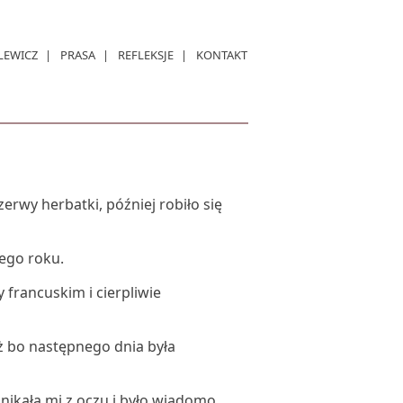
LEWICZ
PRASA
REFLEKSJE
KONTAKT
rwy herbatki, później robiło się
nego roku.
francuskim i cierpliwie
ż bo następnego dnia była
nikała mi z oczu i było wiadomo,