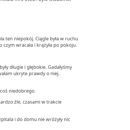
ła ten niepokój. Ciągle była w ruchu
po czym wracała i krążyła po pokoju.
yły długie i głębokie. Gadałyśmy
wałam ukryte prawdy o niej.
 coś niedobrego.
bardzo źle, czasami w trakcie
zpitala i do domu nie wróżyły nic