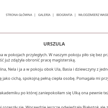
STRONA GŁÓWNA
GALERIA
BIOGRAFIA
WŁODZIMIERZ WASI
URSZULA
w pokojach przyległych. W naszym pokoju piło się bez prze
ść już zdążyła obronić pracę magisterską.
ina, Nela i ja a w pokoju obok Ula, Basia i dziewczyny z jed
jako cichą, spokojną pełną ciepła osobę. Pomagała mi przy 
kademiku po której zaniepokoiłam się Ulką ona pewnie te
 rozeszły się. Wprawdzie jeszcze odwiedzała Białystok ale z