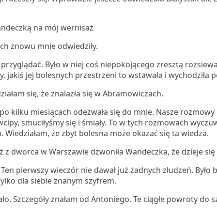
Wandeczką na mój wernisaż
óch znowu mnie odwiedziły.
j przyglądać. Było w niej coś niepokojącego zresztą rozsiewa
y. jakiś jej bolesnych przestrzeni to wstawała i wychodziła 
ziałam się, że znalazła się w Abramowiczach.
 po kilku miesiącach odezwała się do mnie. Nasze rozmowy b
cipy, smuciłyśmy się i śmiały. To w tych rozmowach wyczu
m. Wiedziałam, że zbyt bolesna może okazać się ta wiedza.
Już z dworca w Warszawie dzwoniła Wandeczka, że dzieje się
. Ten pierwszy wieczór nie dawał już żadnych złudzeń. Było 
tylko dla siebie znanym szyfrem.
stało. Szczegóły znałam od Antoniego. Te ciągłe powroty do s