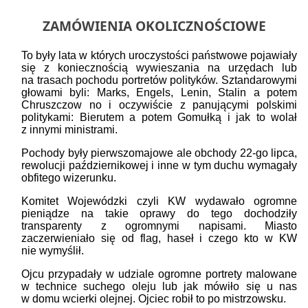
ZAMÓWIENIA OKOLICZNOŚCIOWE
To były lata w których uroczystości państwowe pojawiały
się z koniecznością wywieszania na urzędach lub
na trasach pochodu portretów polityków. Sztandarowymi
głowami byli: Marks, Engels, Lenin, Stalin a potem
Chruszczow no i oczywiście z panującymi polskimi
politykami: Bierutem a potem Gomułką i jak to wolał
z innymi ministrami.
Pochody były pierwszomajowe ale obchody 22-go lipca,
rewolucji październikowej i inne w tym duchu wymagały
obfitego wizerunku.
Komitet Wojewódzki czyli KW wydawało ogromne
pieniądze na takie oprawy do tego dochodziły
transparenty z ogromnymi napisami. Miasto
zaczerwieniało się od flag, haseł i czego kto w KW
nie wymyślił.
Ojcu przypadały w udziale ogromne portrety malowane
w technice suchego oleju lub jak mówiło się u nas
w domu wcierki olejnej. Ojciec robił to po mistrzowsku.