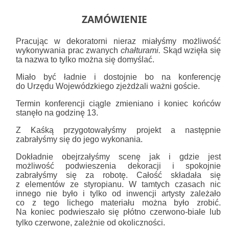
ZAMÓWIENIE
Pracując w dekoratorni nieraz miałyśmy możliwość
wykonywania prac zwanych
chałturami.
Skąd wzięła się
ta nazwa to tylko można się domyślać.
Miało być ładnie i dostojnie bo na konferencję
do Urzędu Wojewódzkiego zjeżdżali ważni goście.
Termin konferencji ciągle zmieniano i koniec końców
stanęło na godzinę 13.
Z Kaśką przygotowałyśmy projekt a następnie
zabrałyśmy się do jego wykonania.
Dokładnie obejrzałyśmy scenę jak i gdzie jest
możliwość podwieszenia dekoracji i spokojnie
zabrałyśmy się za robotę. Całość składała się
z elementów ze styropianu. W tamtych czasach nic
innego nie było i tylko od inwencji artysty zależało
co z tego lichego materiału można było zrobić.
Na koniec podwieszało się płótno czerwono-białe lub
.
tylko czerwone, zależnie od okoliczności