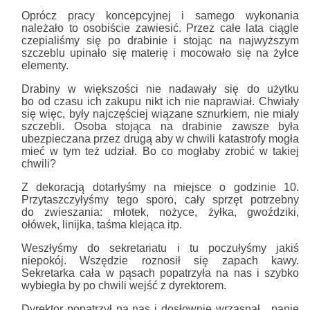
Oprócz pracy koncepcyjnej i samego wykonania
należało to osobiście zawiesić. Przez całe lata ciągle
czepialiśmy się po drabinie i stojąc na najwyższym
szczeblu upinało się materię i mocowało się na żyłce
elementy.
Drabiny w większości nie nadawały się do użytku
bo od czasu ich zakupu nikt ich nie naprawiał. Chwiały
się więc, były najczęściej wiązane sznurkiem, nie miały
szczebli. Osoba stojąca na drabinie zawsze była
ubezpieczana przez drugą aby w chwili katastrofy mogła
mieć w tym też udział. Bo co mogłaby zrobić w takiej
chwili?
Z dekoracją dotarłyśmy na miejsce o godzinie 10.
Przytaszczyłyśmy tego sporo, cały sprzęt potrzebny
do zwieszania: młotek, nożyce, żyłka, gwoździki,
ołówek, linijka, taśma klejąca itp.
Weszłyśmy do sekretariatu i tu poczułyśmy jakiś
niepokój. Wszędzie roznosił się zapach kawy.
Sekretarka cała w pąsach popatrzyła na nas i szybko
wybiegła by po chwili wejść z dyrektorem.
Dyrektor popatrzył na nas i dosłownie wrzasnął „ panie