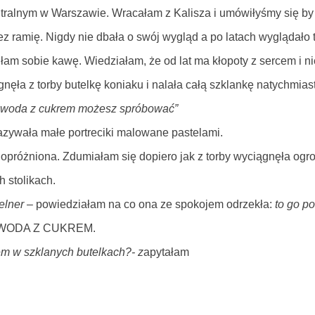
ralnym w Warszawie. Wracałam z Kalisza i umówiłyśmy się by 
z ramię. Nigdy nie dbała o swój wygląd a po latach wyglądało t
m sobie kawę. Wiedziałam, że od lat ma kłopoty z sercem i nie 
gnęła z torby butelkę koniaku i nalała całą szklankę natychmiast
 woda z cukrem możesz spróbować”
zywała małe portreciki malowane pastelami.
ła opróżniona. Zdumiałam się dopiero jak z torby wyciągnęła og
 stolikach.
elner
– powiedziałam na co ona ze spokojem odrzekła:
to go p
TO WODA Z CUKREM.
m w szklanych butelkach?- z
apytałam