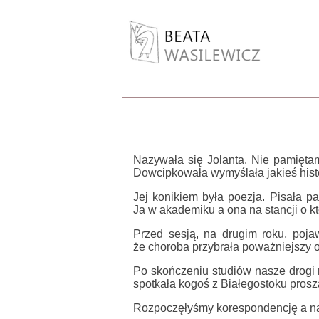
Nazywała się Jolanta. Nie pamiętam
Dowcipkowała wymyślała jakieś histo
Jej konikiem była poezja. Pisała p
Ja w akademiku a ona na stancji o k
Przed sesją, na drugim roku, pojaw
że choroba przybrała poważniejszy 
Po skończeniu studiów nasze drogi 
spotkała kogoś z Białegostoku proszą
Rozpoczęłyśmy korespondencję a naw