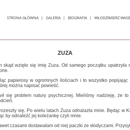
STRONA GŁÓWNA
GALERIA
BIOGRAFIA
WŁODZIMIERZ WASI
ZUZA
 skąd wzięło się imię Zuza. Od samego początku upatrzyła mni
rie.
aląc papierosy w ogromnych ilościach i to wszystko popijając 
tórej można napisać powieść.
ił się problem natury psychicznej. Mieliśmy nadzieję, że to 
odcień.
rozeszły się. Po wielu latach Zuza odnalazła mnie. Będąc w Kr
c by odnaleźć jej koleżankę czyli mnie.
et czasami dostawałam od niej paczki ze słodyczami. Przysyła