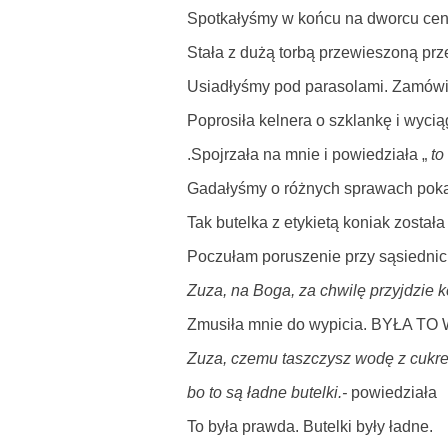
Spotkałyśmy w końcu na dworcu cent
Stała z dużą torbą przewieszoną prze
Usiadłyśmy pod parasolami. Zamówiła
Poprosiła kelnera o szklankę i wycią
.Spojrzała na mnie i powiedziała „
to
Gadałyśmy o różnych sprawach poka
Tak butelka z etykietą koniak zosta
Poczułam poruszenie przy sąsiednich
Zuza, na Boga, za chwilę przyjdzie k
Zmusiła mnie do wypicia. BYŁA 
Zuza, czemu taszczysz wodę z cukre
bo to są ładne butelki.-
powiedziała
To była prawda. Butelki były ładne.